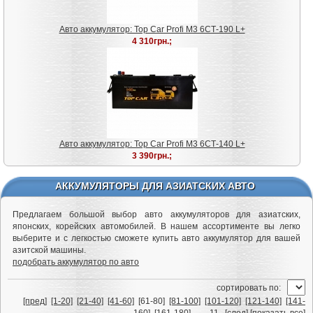
Авто аккумулятор: Top Car Profi M3 6СТ-190 L+
4 310грн.;
Авто аккумулятор: Top Car Profi M3 6СТ-140 L+
3 390грн.;
АККУМУЛЯТОРЫ ДЛЯ АЗИАТСКИХ АВТО
Предлагаем большой выбор авто аккумуляторов для азиатских,
японских, корейских автомобилей. В нашем ассортименте вы легко
выберите и с легкостью сможете купить авто аккумулятор для вашей
азитской машины.
подобрать аккумулятор по авто
cортировать по:
[пред]
[1-20]
[21-40]
[41-60]
[61-80]
[81-100]
[101-120]
[121-140]
[141-