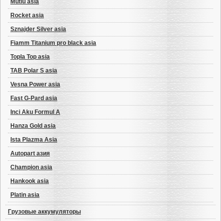
Mutlu asia
Rocket asia
Sznajder Silver asia
Fiamm Titanium pro black asia
Topla Top asia
TAB Polar S asia
Vesna Power asia
Fast G-Pard asia
Inci Aku Formul A
Hanza Gold asia
Ista Plazma Asia
Autopart азия
Champion asia
Hankook asia
Platin asia
Грузовые аккумуляторы