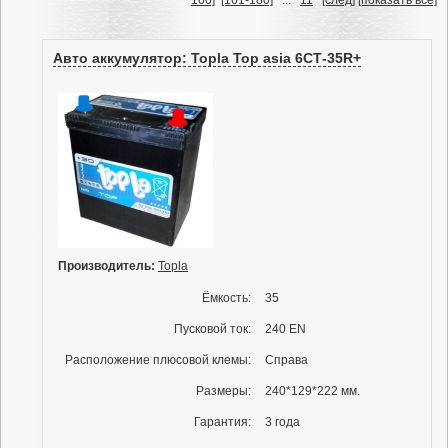
160]
[161-180]
...
11
[след]
[показать все]
Авто аккумулятор: Topla Top asia 6СТ-35R+
Производитель:
Topla
Ёмкость:
35
Пусковой ток:
240 EN
Расположение плюсовой клемы:
Справа
Размеры:
240*129*222 мм.
Гарантия:
3 года