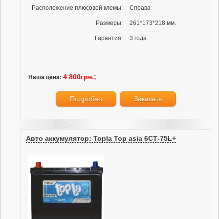
Расположение плюсовой клемы:
Справа
Размеры:
261*173*218 мм.
Гарантия:
3 года
4 800грн.;
Наша цена:
Подробно
Заказать
Авто аккумулятор: Topla Top asia 6СТ-75L+