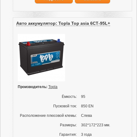
Авто аккумулятор: Topla Top asia 6СТ-95L+
Производитель:
Topla
Ёмкость:
95
Пусковой ток:
850 EN
Расположение плюсовой клемы:
Слева
Размеры:
302*172*223 мм.
Гарантия:
3 года