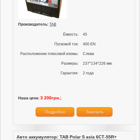
Производитель:
TAB
Ёмкость:
45
Пусковой ток:
400 EN
Расположение плюсовой клемы:
Слева
Размеры:
237*134*226 мм.
Гарантия:
2 года
3 200грн.;
Наша цена:
Подробно
Заказать
Авто аккумулятор: TAB Polar S asia 6СТ-55R+