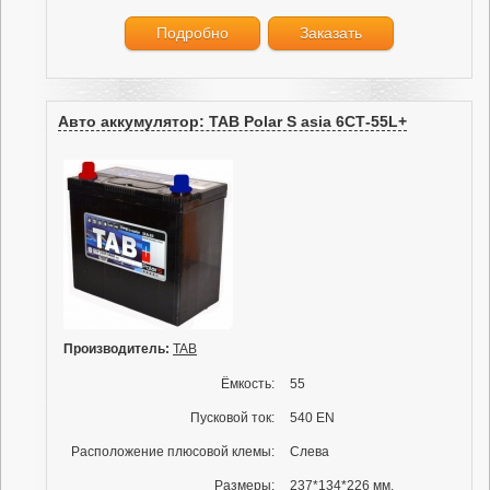
Подробно
Заказать
Авто аккумулятор: TAB Polar S asia 6СТ-55L+
Производитель:
TAB
Ёмкость:
55
Пусковой ток:
540 EN
Расположение плюсовой клемы:
Слева
Размеры:
237*134*226 мм.