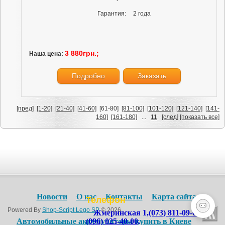
Гарантия:
2 года
3 880грн.;
Наша цена:
Подробно
Заказать
[пред]
[1-20]
[21-40]
[41-60]
[61-80]
[81-100]
[101-120]
[121-140]
[141-
160]
[161-180]
...
11
[след]
[показать все]
Новости
О нас
Контакты
Карта сайта
Телефон
Powered By
Shop-Script Lego SP
© 2026
Жмеринская 1,
(073) 811-09-09
,
Автомобильные аккумуляторы купить в Киеве
(096) 025-40-00
.