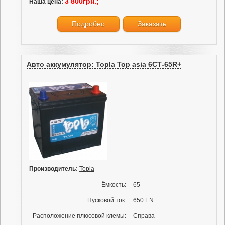
3 800грн.;
Наша цена:
Подробно
Заказать
Авто аккумулятор: Topla Top asia 6СТ-65R+
Производитель:
Topla
Ёмкость:
65
Пусковой ток:
650 EN
Расположение плюсовой клемы:
Справа