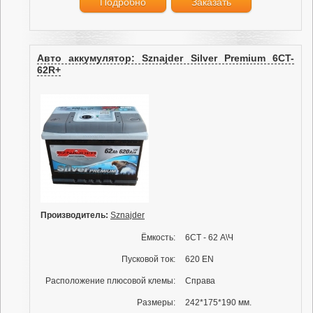
Подробно
Заказать
Авто аккумулятор: Sznajder Silver Premium 6CT-
62R+
Производитель:
Sznajder
Ёмкость:
6СТ - 62 А\Ч
Пусковой ток:
620 EN
Расположение плюсовой клемы:
Справа
Размеры:
242*175*190 мм.