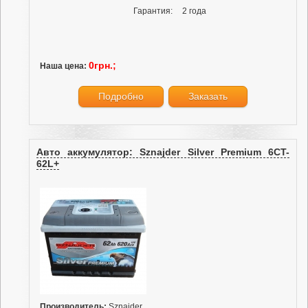
Гарантия:
2 года
0грн.;
Наша цена:
Подробно
Заказать
Авто аккумулятор: Sznajder Silver Premium 6CT-
62L+
Производитель:
Sznajder