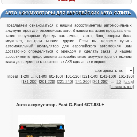
АВТО АККУМУЛЯТОРЫ ДЛЯ ЕВРОПЕЙСКИХ АВТО КУПИТЬ
Предлагаем ознакомиться с нашим ассортиментом автомобильных
аккумуляторов для европейских авто. В нашем магазине представлены
такие популярные бренды как амега, варта, бош, енержи бокс,
медалист, центраи многие другие. Если вы желаете купить
автомобильный аккумулятор для европейского автомобиля Вам
достаточно определиться с брендом и сделать заказ. В нашем
ассортименте представлены автомобильные аккумуляторы от економ
класа до надежных качественных АКБ сделаных в европе.
cортировать по:
[пред]
[1-20]
...
[61-80]
[81-100]
[101-120]
[121-140]
[141-160]
[161-180]
[181-200]
[201-220]
[221-240]
[241-260]
[261-280]
...
20
[след]
[показать все]
Авто аккумулятор: Fast G-Pard 6CT-98L+