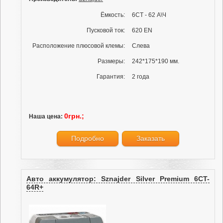
Ёмкость:
6СТ - 62 А\Ч
Пусковой ток:
620 EN
Расположение плюсовой клемы:
Слева
Размеры:
242*175*190 мм.
Гарантия:
2 года
0грн.;
Наша цена:
Подробно
Заказать
Авто аккумулятор: Sznajder Silver Premium 6CT-
64R+