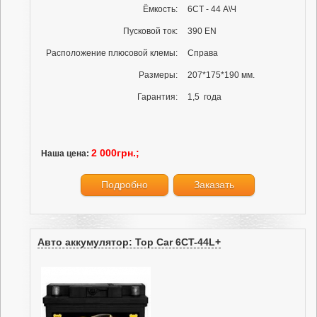
Ёмкость:
6СТ - 44 А\Ч
Пусковой ток:
390 EN
Расположение плюсовой клемы:
Справа
Размеры:
207*175*190 мм.
Гарантия:
1,5 года
2 000грн.;
Наша цена:
Подробно
Заказать
Авто аккумулятор: Top Car 6CT-44L+