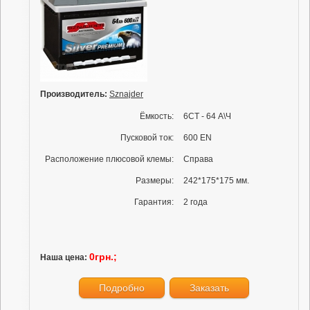
Производитель:
Sznajder
Ёмкость:
6СТ - 64 А\Ч
Пусковой ток:
600 EN
Расположение плюсовой клемы:
Справа
Размеры:
242*175*175 мм.
Гарантия:
2 года
0грн.;
Наша цена:
Подробно
Заказать