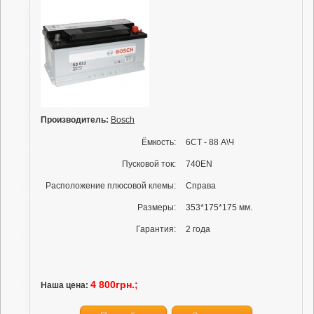
Производитель:
Bosch
Ёмкость:
6СТ - 88 А\Ч
Пусковой ток:
740EN
Расположение плюсовой клемы:
Справа
Размеры:
353*175*175 мм.
Гарантия:
2 года
4 800грн.;
Наша цена: