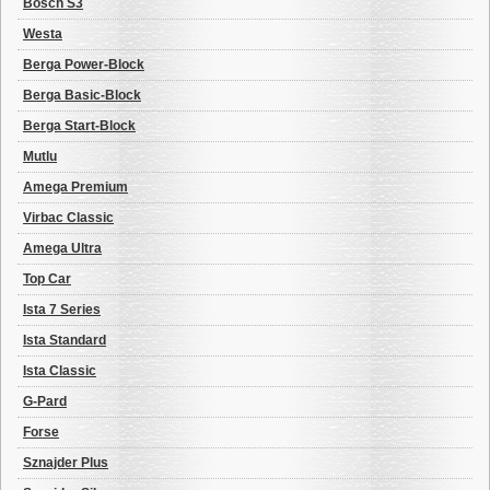
Bosch S3
Westa
Berga Power-Block
Berga Basic-Block
Berga Start-Block
Mutlu
Amega Premium
Virbac Classic
Amega Ultra
Top Car
Ista 7 Series
Ista Standard
Ista Classic
G-Pard
Forse
Sznajder Plus