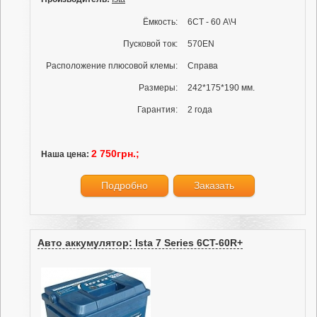
Ёмкость:
6СТ - 60 А\Ч
Пусковой ток:
570EN
Расположение плюсовой клемы:
Справа
Размеры:
242*175*190 мм.
Гарантия:
2 года
2 750грн.;
Наша цена:
Подробно
Заказать
Авто аккумулятор: Ista 7 Series 6CT-60R+