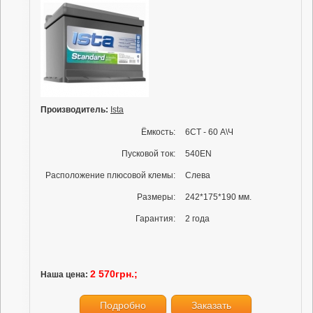
Производитель:
Ista
Ёмкость:
6СТ - 60 А\Ч
Пусковой ток:
540EN
Расположение плюсовой клемы:
Слева
Размеры:
242*175*190 мм.
Гарантия:
2 года
2 570грн.;
Наша цена:
Подробно
Заказать