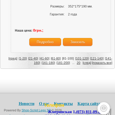
Размеры:
352*175*190 мм.
Гарантия:
2 года
0грн.;
Наша цена:
Подробно
Заказать
[пред]
[1-20]
[21-40]
[41-60]
[61-80]
[81-100]
[101-120]
[121-140]
[141-
160]
[161-180]
[181-200]
...
20
[след]
[показать все]
Новости
О нас
Контакты
Карта сайта
Телефон
Powered By
Shop-Script Lego SP
© 2026
Жмеринская 1,
(073) 811-09-09
,