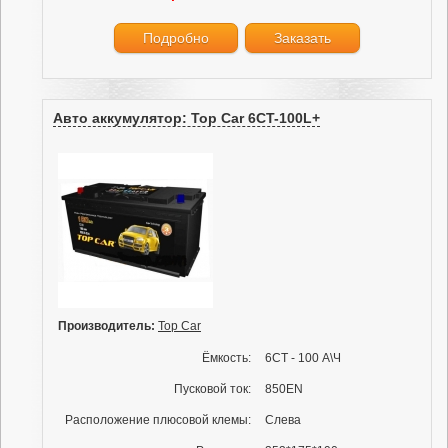
Подробно
Заказать
Авто аккумулятор: Top Car 6CT-100L+
Производитель:
Top Car
Ёмкость:
6СТ - 100 А\Ч
Пусковой ток:
850EN
Расположение плюсовой клемы:
Слева