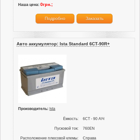
0грн.;
Наша цена:
Подробно
Заказать
Авто аккумулятор: Ista Standard 6CT-90R+
Производитель:
Ista
Ёмкость:
6СТ - 90 А\Ч
Пусковой ток:
760EN
Расположение плюсовой клемы:
Справа