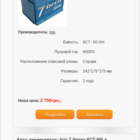
Производитель:
Ista
Ёмкость:
6СТ - 60 А\Ч
Пусковой ток:
600EN
Расположение плюсовой клемы:
Справа
Размеры:
242*175*175 мм.
Гарантия:
2 года
2 750грн.;
Наша цена:
Подробно
Заказать
Авто аккумулятор: Ista 7 Series 6CT-60L+