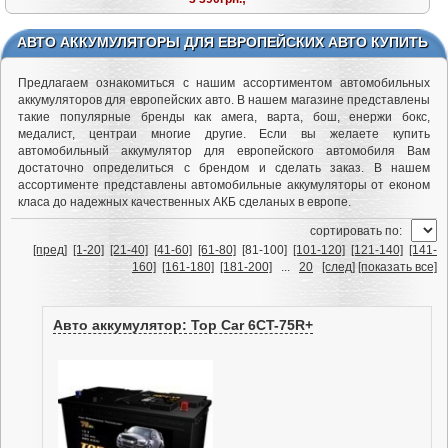
АВТО АККУМУЛЯТОРЫ ДЛЯ ЕВРОПЕЙСКИХ АВТО КУПИТЬ
Предлагаем ознакомиться с нашим ассортиментом автомобильных
аккумуляторов для европейских авто. В нашем магазине представлены
такие популярные бренды как амега, варта, бош, енержи бокс,
медалист, центраи многие другие. Если вы желаете купить
автомобильный аккумулятор для европейского автомобиля Вам
достаточно определиться с брендом и сделать заказ. В нашем
ассортименте представлены автомобильные аккумуляторы от економ
класа до надежных качественных АКБ сделаных в европе.
cортировать по:
[пред]
[1-20]
[21-40]
[41-60]
[61-80]
[81-100]
[101-120]
[121-140]
[141-
160]
[161-180]
[181-200]
...
20
[след]
[показать все]
Авто аккумулятор: Top Car 6CT-75R+