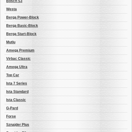
Bosch S3
Westa
Berga Power-Block
Berga Basic-Block
Berga Start-Block
Mutlu
Amega Premium
Virbac Classic
Amega Ultra
Top Car
Ista 7 Series
Ista Standard
Ista Classic
G-Pard
Forse
Sznajder Plus