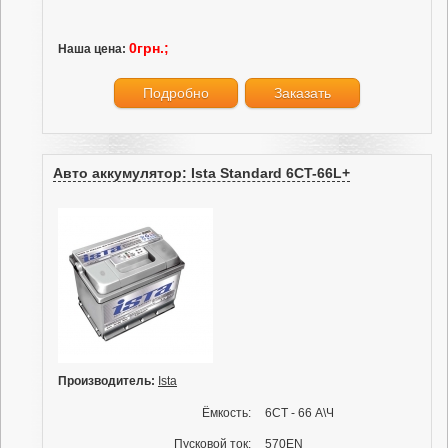
0грн.;
Наша цена:
Подробно
Заказать
Авто аккумулятор: Ista Standard 6CT-66L+
Производитель:
Ista
Ёмкость:
6СТ - 66 А\Ч
Пусковой ток:
570EN