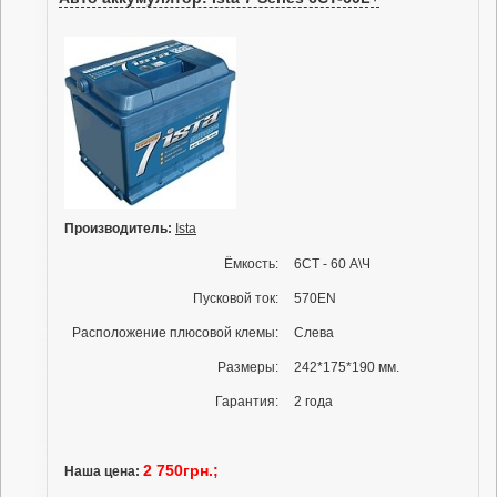
Производитель:
Ista
Ёмкость:
6СТ - 60 А\Ч
Пусковой ток:
570EN
Расположение плюсовой клемы:
Слева
Размеры:
242*175*190 мм.
Гарантия:
2 года
2 750грн.;
Наша цена: