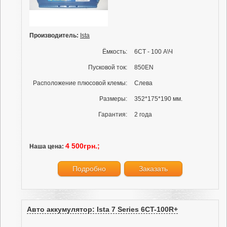
Производитель:
Ista
Ёмкость:
6СТ - 100 А\Ч
Пусковой ток:
850EN
Расположение плюсовой клемы:
Слева
Размеры:
352*175*190 мм.
Гарантия:
2 года
4 500грн.;
Наша цена:
Подробно
Заказать
Авто аккумулятор: Ista 7 Series 6CT-100R+