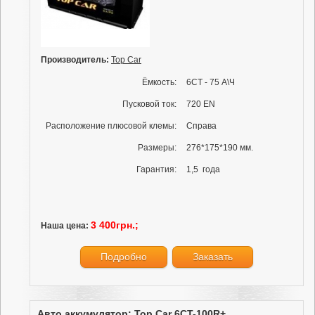
Производитель:
Top Car
Ёмкость:
6СТ - 75 А\Ч
Пусковой ток:
720 EN
Расположение плюсовой клемы:
Справа
Размеры:
276*175*190 мм.
Гарантия:
1,5 года
3 400грн.;
Наша цена:
Подробно
Заказать
Авто аккумулятор: Top Car 6CT-100R+