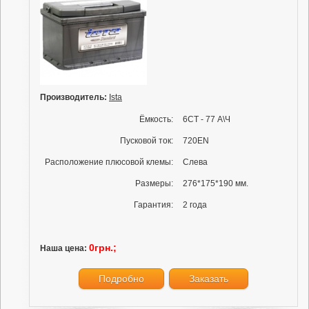
Производитель:
Ista
Ёмкость:
6СТ - 77 А\Ч
Пусковой ток:
720EN
Расположение плюсовой клемы:
Слева
Размеры:
276*175*190 мм.
Гарантия:
2 года
0грн.;
Наша цена:
Подробно
Заказать