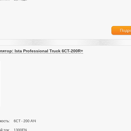
Подр
ятор: Ista Professional Truck 6CT-200R+
кость:
6СТ - 200 А\Ч
й ток:
1300EN