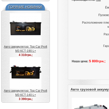
ГОРЯЧИЕ НОВИНКИ
Ём
Пусково
Расположение плю
Раз
Авто аккумулятор: Varta
Гар
Silver (Варта 574402075)
Авто аккумулятор: Top Car Profi
6СТ-74 R+ E38
M3 6СТ-190 L+
4 800грн.;
4 310грн.;
5 800грн.;
Наша цена:
Авто грузовой аккумул
Авто аккумулятор: Top Car Profi
M3 6СТ-140 L+
3 390грн.;
Авто аккумулятор: Varta
Silver (Варта 577400078)
6СТ-77 R+ E44