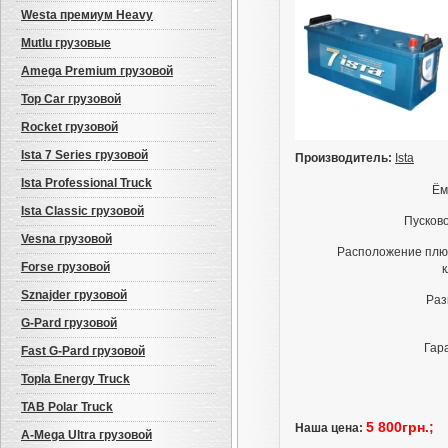
Westa премиум Heavy
Mutlu грузовые
Amega Premium грузовой
Top Car грузовой
Rocket грузовой
Ista 7 Series грузовой
Производитель:
Ista
Ista Professional Truck
Ём
Ista Classic грузовой
Пусково
Vesna грузовой
Расположение плю
Forse грузовой
Sznajder грузовой
Раз
G-Pard грузовой
Гар
Fast G-Pard грузовой
Topla Energy Truck
TAB Polar Truck
5 800грн.;
Наша цена:
A-Mega Ultra грузовой