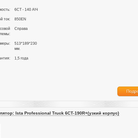
кость:
6СТ - 140 А\Ч
й ток:
850EN
совой
Справа
клемы:
меры:
513*189*230
мм.
антия:
1,5 года
Подр
ятор: Ista Professional Truck 6CT-190R+(узкий корпус)