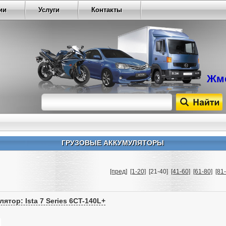
ии
Услуги
Контакты
Жме
ГРУЗОВЫЕ АККУМУЛЯТОРЫ
[пред]
[1-20]
[21-40]
[41-60]
[61-80]
[81
ятор: Ista 7 Series 6CT-140L+