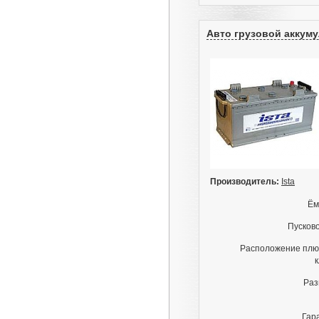
(Бош 0092S50040)
6СТ-61 R+
3 950грн.;
Авто грузовой аккумул
Производитель:
Ista
Ём
Пусково
Расположение плю
Раз
Гар