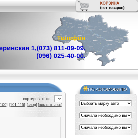
КОРЗИНА
(нет товаров)
Телефон
ринская 1,
(073) 811-09-09
,
(096) 025-40-00
.
ПО АВТОМОБИЛЮ
cортировать по:
-100]
[101-115]
[след]
[показать все]