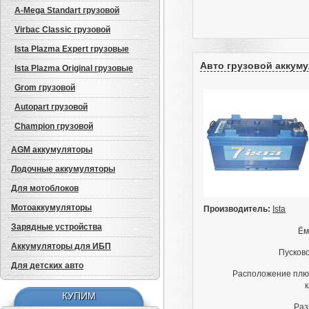
A-Mega Standart грузовой
Virbac Classic грузовой
Ista Plazma Expert грузовые
Авто грузовой аккумул
Ista Plazma Original грузовые
Grom грузовой
Autopart грузовой
Champion грузовой
AGM аккумуляторы
Лодочные аккумуляторы
Для мотоблоков
Мотоаккумуляторы
Производитель:
Ista
Зарядные устройства
Ём
Аккумуляторы для ИБП
Авто аккумулятор: Westa
Пусково
Premium (веста премиум)
Для детских авто
6СТ-50 L+
Расположение плю
2 500грн.;
КУПИМ
Раз