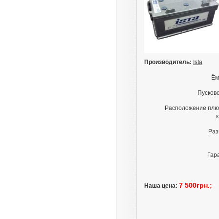
5 100грн.;
Производитель:
Ista
Ём
Пусково
Авто аккумулятор: Westa
Premium (веста премиум)
Расположение плю
6СТ-50 L+
2 500грн.;
Раз
Гар
7 500грн.;
Наша цена:
Авто аккумулятор: Bosch