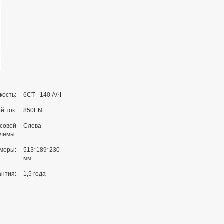
кость:
6СТ - 140 А\Ч
й ток:
850EN
совой
Слева
клемы:
меры:
513*189*230
мм.
антия:
1,5 года