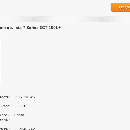
Подр
ятор: Ista 7 Series 6CT-190L+
кость:
6СТ - 190 А\Ч
й ток:
1050EN
совой
Слева
клемы:
меры:
518*240*242