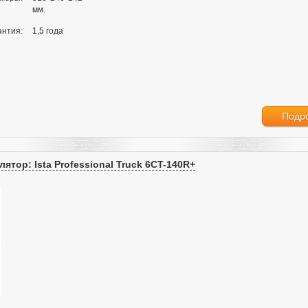
мм.
антия:
1,5 года
Подр
ятор: Ista Professional Truck 6CT-140R+