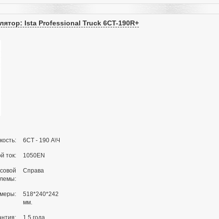
ятор: Ista Professional Truck 6CT-190R+
кость:
6СТ - 190 А\Ч
й ток:
1050EN
совой
Справа
клемы:
меры:
518*240*242
мм.
антия:
1,5 года