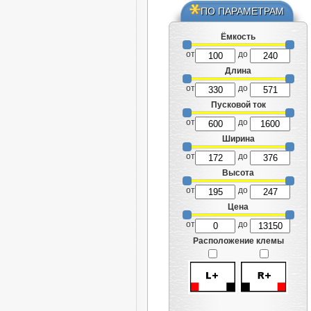
ПО ПАРАМЕТРАМ
Ёмкость
от
до
Длина
от
до
Пусковой ток
от
до
Ширина
от
до
Высота
от
до
Цена
от
до
Расположение клемы