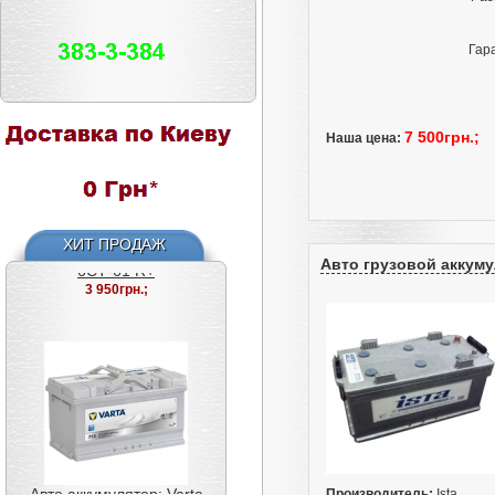
Гар
7 500грн.;
Наша цена:
Авто аккумулятор: Bosch
(Бош 0092S50040)
6СТ-61 R+
3 950грн.;
ХИТ ПРОДАЖ
Авто грузовой аккумул
Авто аккумулятор: Varta
Silver (Варта 585200080)
6СТ-85 R+ F18
5 550грн.;
Производитель:
Ista