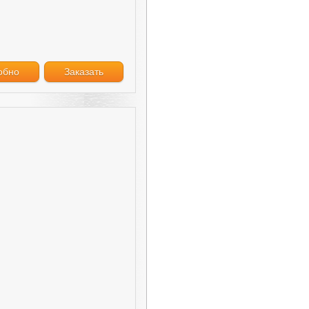
обно
Заказать