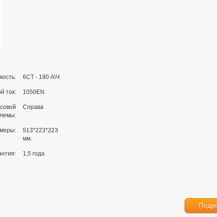
кость:
6СТ - 190 А\Ч
й ток:
1050EN
совой
Справа
клемы:
меры:
513*223*223
мм.
антия:
1,5 года
Подр