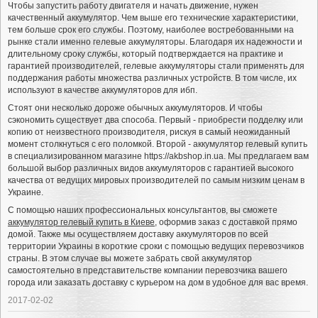
Чтобы запустить работу двигателя и начать движение, нужен
качественный аккумулятор. Чем выше его технические характеристики,
тем больше срок его службы. Поэтому, наиболее востребованными на
рынке стали именно гелевые аккумуляторы. Благодаря их надежности и
длительному сроку службы, который подтверждается на практике и
гарантией производителей, гелевые аккумуляторы стали применять для
поддержания работы множества различных устройств. В том числе, их
используют в качестве аккумуляторов для ибп.
Стоят они несколько дороже обычных аккумуляторов. И чтобы
сэкономить существует два способа. Первый - приобрести подделку или
копию от неизвестного производителя, рискуя в самый неожиданный
момент столкнуться с его поломкой. Второй - аккумулятор гелевый купить
в специализированном магазине https://akbshop.in.ua. Мы предлагаем вам
большой выбор различных видов аккумуляторов с гарантией высокого
качества от ведущих мировых производителей по самым низким ценам в
Украине.
С помощью наших профессиональных консультантов, вы сможете
аккумулятор гелевый купить в Киеве
, оформив заказ с доставкой прямо
домой. Также мы осуществляем доставку аккумуляторов по всей
территории Украины в короткие сроки с помощью ведущих перевозчиков
страны. В этом случае вы можете забрать свой аккумулятор
самостоятельно в представительстве компании перевозчика вашего
города или заказать доставку с курьером на дом в удобное для вас время.
2017-02-02