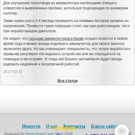
Для улучшения газоотвода из аккумулятора необходимо очищать
отверстия в выкрученных пробках, используя подходящую по размерам
палочку.
Также нужно раз в 3-4 месяца проверять на клеммах батареи уровень их
напряжения. Провести такие операции стоит, как при работающем, так и
при неработающем двигателе.
Не секрет, что
продажа аккумуляторов в Киеве
осуществляется в любое
время года и можно всегда подобрать аккумулятор для своего верного
железного друга. Но как утверждают специалисты, что лучше выработать
привычку регулярно обследовать устройство или же обращаться за
помощью в автосервис. И тогда акб Вашего автомобиля будет всегда
радовать надежной и безупречной работой.
2017-03-31
Все статьи
Новости
О нас
Контакты
Карта сайта
Телефон
Powered By
Shop-Script Lego SP
© 2026