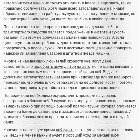
автолюбителям важно не только
акб купить в Киеве
, а еще знать, как ее
правильно обслуживать. Хотя чаще всего автовладельцы начинают
обращать внимание на работу аккумулятора с наступлением морозов, но
вопрос верной эксплуатации имеет место быть в любое время года.
Первое и самое важное правило для каждого владельца любого
транспортного средства является поддержание в чистоте и сухости
батареи, при этом не допускать к загрязнению поверхность. А если
существует такая потребность, достаточно протереть влажной тканью
поверхность, а после - сухой. Раз в несколько месяцев важно проверить
надежно ли закреплена батарея в штатном гнезде машины.
Многие из начинающих любителей скорости уже могут даже
самостоятельно
подобрать аккумулятор на авто
, но не всегда вникают в
то, насколько важным является правильный заряд акб. Ведь не
допустимо эксплуатировать батарею при недозаряде или же наоборот -
перезаряде, что очень плохо отражается на ее долговечности, поэтому
важно поддерживать устройство всегда в заряженном состоянии.
Периодически необходимо осуществлять проверки на уровень
электролита в банках акб. В случае, если корпус не является прозрачным,
измерить можно при помощи обычной прямой трубки, которая опускается
в крайней банке до самого дна и зажимается верхний конец пальцем. И
таким же образом можно проверить количество электролита в каждой
банке.
Конечно, в настоящее время
акб купить
не так уж и сложно, как казалось
бы, ведь не менее важным будет и хороший уход за механизмом.