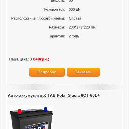
Ёмкость:
60
Пусковой ток:
600 EN
Расположение плюсовой клемы:
Справа
Размеры:
230*173*220 мм.
Гарантия:
2 года
3 840грн.;
Наша цена:
Подробно
Заказать
Авто аккумулятор: TAB Polar S asia 6СТ-60L+