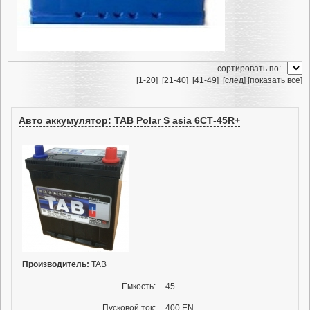
cортировать по:
[1-20]
[21-40]
[41-49]
[след]
[показать все]
Авто аккумулятор: TAB Polar S asia 6СТ-45R+
Производитель:
TAB
Ёмкость:
45
Пусковой ток:
400 EN