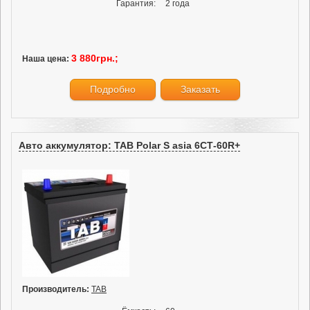
Гарантия:
2 года
3 880грн.;
Наша цена:
Подробно
Заказать
Авто аккумулятор: TAB Polar S asia 6СТ-60R+
Производитель:
TAB