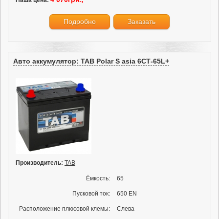
Наша цена:
Подробно
Заказать
Авто аккумулятор: TAB Polar S asia 6СТ-65L+
Производитель:
TAB
Ёмкость:
65
Пусковой ток:
650 EN
Расположение плюсовой клемы:
Слева