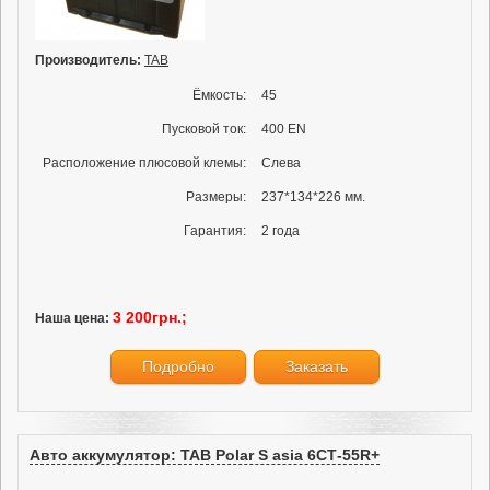
Производитель:
TAB
Ёмкость:
45
Пусковой ток:
400 EN
Расположение плюсовой клемы:
Слева
Размеры:
237*134*226 мм.
Гарантия:
2 года
3 200грн.;
Наша цена:
Подробно
Заказать
Авто аккумулятор: TAB Polar S asia 6СТ-55R+