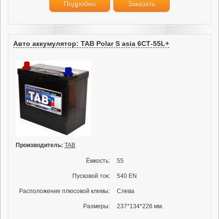
Подробно
Заказать
Авто аккумулятор: TAB Polar S asia 6СТ-55L+
Производитель:
TAB
Ёмкость:
55
Пусковой ток:
540 EN
Расположение плюсовой клемы:
Слева
Размеры:
237*134*226 мм.