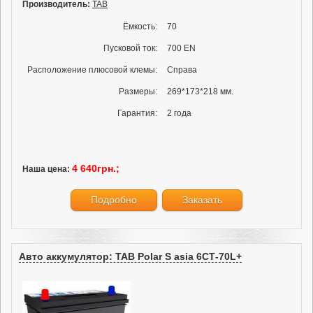
Производитель:
TAB
Ёмкость:
70
Пусковой ток:
700 EN
Расположение плюсовой клемы:
Справа
Размеры:
269*173*218 мм.
Гарантия:
2 года
4 640грн.;
Наша цена:
Подробно
Заказать
Авто аккумулятор: TAB Polar S asia 6СТ-70L+