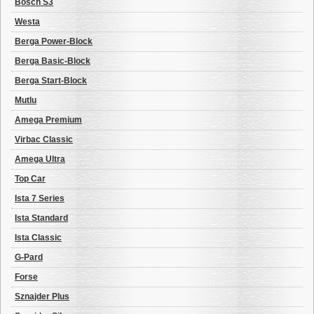
Bosch S3
Westa
Berga Power-Block
Berga Basic-Block
Berga Start-Block
Mutlu
Amega Premium
Virbac Classic
Amega Ultra
Top Car
Ista 7 Series
Ista Standard
Ista Classic
G-Pard
Forse
Sznajder Plus