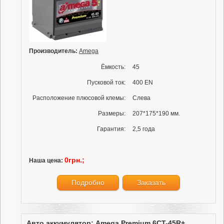
Производитель:
Amega
Ёмкость:
45
Пусковой ток:
400 EN
Расположение плюсовой клемы:
Слева
Размеры:
207*175*190 мм.
Гарантия:
2,5 года
0грн.;
Наша цена:
Подробно
Заказать
Авто аккумулятор: Amega Premium 6CT-45R+