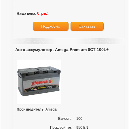
0грн.;
Наша цена:
Подробно
Заказать
Авто аккумулятор: Amega Premium 6CT-100L+
Производитель:
Amega
Ёмкость:
100
Пусковой ток:
950 EN