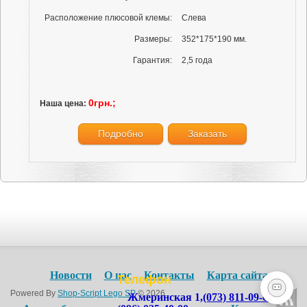
Расположение плюсовой клемы:
Слева
Размеры:
352*175*190 мм.
Гарантия:
2,5 года
0грн.;
Наша цена:
Подробно
Заказать
Новости
О нас
Контакты
Карта сайта
Телефон
Powered By
Shop-Script Lego SP
© 2026
Жмеринская 1,
(073) 811-09-09
,