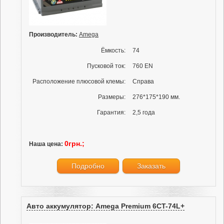
Производитель:
Amega
Ёмкость:
74
Пусковой ток:
760 EN
Расположение плюсовой клемы:
Справа
Размеры:
276*175*190 мм.
Гарантия:
2,5 года
0грн.;
Наша цена:
Подробно
Заказать
Авто аккумулятор: Amega Premium 6CT-74L+