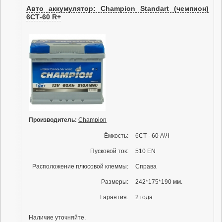
Авто аккумулятор: Champion Standart (чемпион)
6СТ-60 R+
Производитель:
Champion
Ёмкость:
6СТ - 60 А\Ч
Пусковой ток:
510 EN
Расположение плюсовой клеммы:
Справа
Размеры:
242*175*190 мм.
Гарантия:
2 года
Наличие уточняйте.