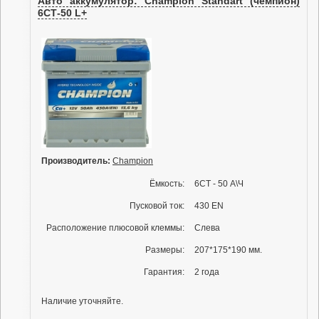
Авто аккумулятор: Champion Standart (чемпион)
6СТ-50 L+
Производитель:
Champion
Ёмкость:
6СТ - 50 А\Ч
Пусковой ток:
430 EN
Расположение плюсовой клеммы:
Слева
Размеры:
207*175*190 мм.
Гарантия:
2 года
Наличие уточняйте.