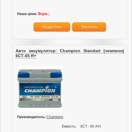
0грн.;
Наша цена:
Подробно
Заказать
Авто аккумулятор: Champion Standart (чемпион)
6СТ-65 R+
Производитель:
Champion
Ёмкость:
6СТ - 65 А\Ч