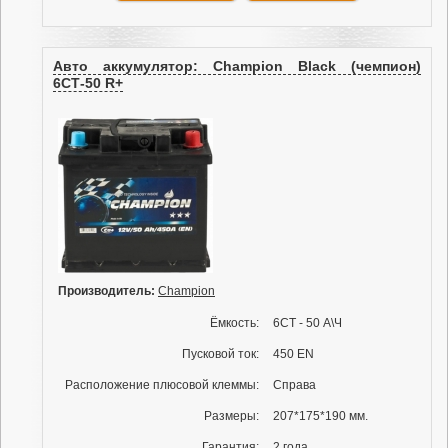
Авто аккумулятор: Champion Black (чемпион)
6СТ-50 R+
Производитель:
Champion
Ёмкость:
6СТ - 50 А\Ч
Пусковой ток:
450 EN
Расположение плюсовой клеммы:
Справа
Размеры:
207*175*190 мм.
Гарантия:
2 года