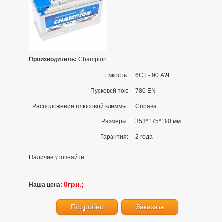
Производитель:
Champion
Ёмкость:
6СТ - 90 А\Ч
Пусковой ток:
780 EN
Расположение плюсовой клеммы:
Справа
Размеры:
353*175*190 мм.
Гарантия:
2 года
Наличие уточняйте.
0грн.;
Наша цена:
Подробно
Заказать