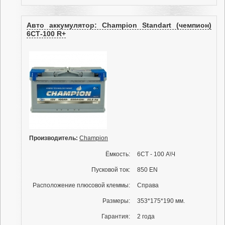
Авто аккумулятор: Champion Standart (чемпион)
6СТ-100 R+
Производитель:
Champion
Ёмкость:
6СТ - 100 А\Ч
Пусковой ток:
850 EN
Расположение плюсовой клеммы:
Справа
Размеры:
353*175*190 мм.
Гарантия:
2 года