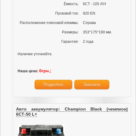
Ёмкость:
6СТ - 105 А\Ч
Пусковой ток:
920 EN
Расположение плюсовой клеммы:
Справа
Размеры:
353*175*190 мм.
Гарантия:
2 года
Наличие уточняйте.
0грн.;
Наша цена:
Подробно
Заказать
Авто аккумулятор: Champion Black (чемпион)
6СТ-50 L+