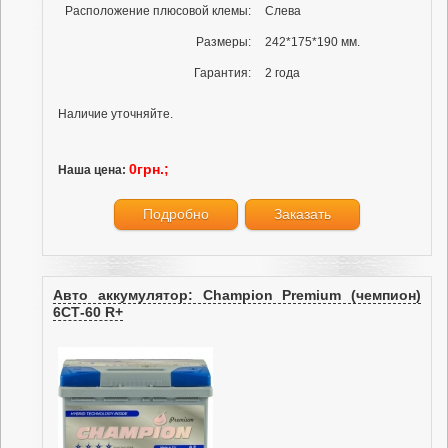
Расположение плюсовой клемы:
Слева
Размеры:
242*175*190 мм.
Гарантия:
2 года
Наличие уточняйте.
0грн.;
Наша цена:
Подробно
Заказать
Авто аккумулятор: Champion Premium (чемпион)
6СТ-60 R+