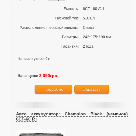
Ёмкость:
6СТ - 60 А\Ч
Пусковой ток:
510 EN
Расположение плюсовой клеммы:
Слева
Размеры:
242*175*190 мм.
Гарантия:
2 года
Наличие уточняйте.
3 090грн.;
Наша цена:
Подробно
Заказать
Авто аккумулятор: Champion Black (чемпион)
6СТ-60 R+