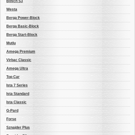
Bosch S3
Westa
Berga Power-Block
Berga Basic-Block
Berga Start-Block
Mutlu
Amega Premium
Virbac Classic
Amega Ultra
Top Car
Ista 7 Series
Ista Standard
Ista Classic
G-Pard
Forse
Sznajder Plus