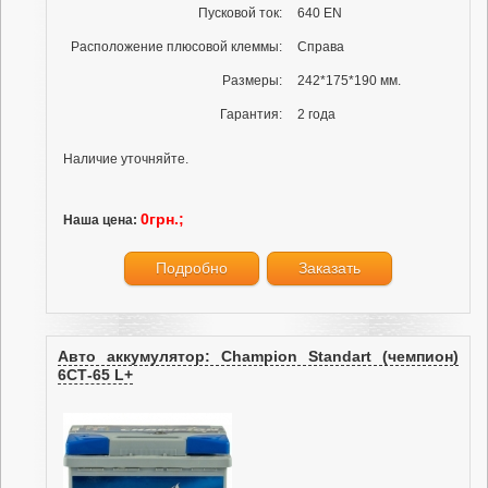
Пусковой ток:
640 EN
Расположение плюсовой клеммы:
Справа
Размеры:
242*175*190 мм.
Гарантия:
2 года
Наличие уточняйте.
0грн.;
Наша цена:
Подробно
Заказать
Авто аккумулятор: Champion Standart (чемпион)
6СТ-65 L+