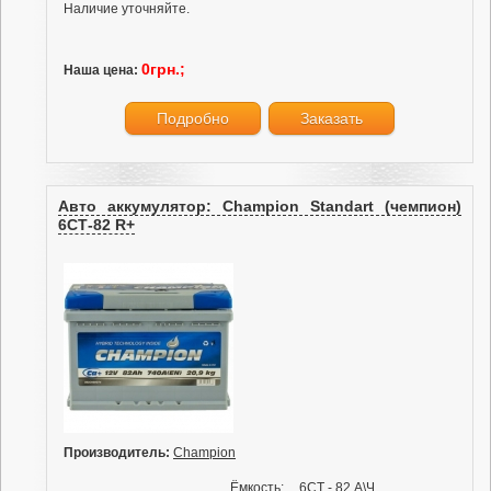
Наличие уточняйте.
0грн.;
Наша цена:
Подробно
Заказать
Авто аккумулятор: Champion Standart (чемпион)
6СТ-82 R+
Производитель:
Champion
Ёмкость:
6СТ - 82 А\Ч