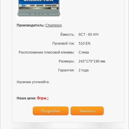
Производитель:
Champion
Ёмкость:
6СТ - 60 А\Ч
Пусковой ток:
510 EN
Расположение плюсовой клеммы:
Слева
Размеры:
242*175*190 мм.
Гарантия:
2 года
Наличие уточняйте.
0грн.;
Наша цена:
Подробно
Заказать