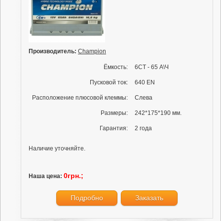
Производитель:
Champion
Ёмкость:
6СТ - 65 А\Ч
Пусковой ток:
640 EN
Расположение плюсовой клеммы:
Слева
Размеры:
242*175*190 мм.
Гарантия:
2 года
Наличие уточняйте.
0грн.;
Наша цена:
Подробно
Заказать