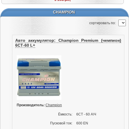
CHAMPION
cортировать по:
Авто аккумулятор: Champion Premium (чемпион)
6СТ-60 L+
Производитель:
Champion
Ёмкость:
6СТ - 60 А\Ч
Пусковой ток:
600 EN