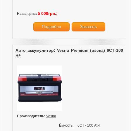
5 000грн.;
Наша цена:
Подробно
Заказать
Авто аккумулятор: Vesna Premium (вэсна) 6СТ-100
R+
Производитель:
Vesna
Ёмкость:
6СТ - 100 А\Ч