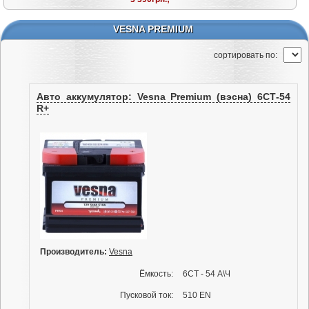
VESNA PREMIUM
cортировать по:
Авто аккумулятор: Vesna Premium (вэсна) 6СТ-54
R+
Производитель:
Vesna
Ёмкость:
6СТ - 54 А\Ч
Пусковой ток:
510 EN