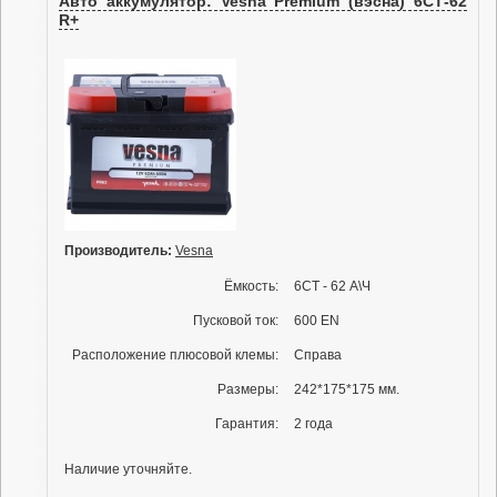
Авто аккумулятор: Vesna Premium (вэсна) 6СТ-62
R+
Производитель:
Vesna
Ёмкость:
6СТ - 62 А\Ч
Пусковой ток:
600 EN
Расположение плюсовой клемы:
Справа
Размеры:
242*175*175 мм.
Гарантия:
2 года
Наличие уточняйте.