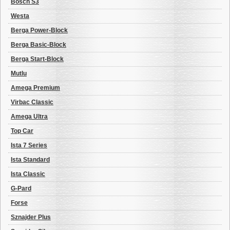
Bosch S3
Westa
Berga Power-Block
Berga Basic-Block
Berga Start-Block
Mutlu
Amega Premium
Virbac Classic
Amega Ultra
Top Car
Ista 7 Series
Ista Standard
Ista Classic
G-Pard
Forse
Sznajder Plus