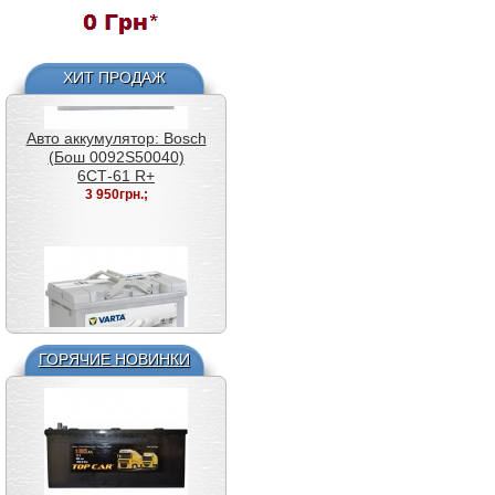
Авто аккумулятор: Bosch
(Бош 0092S50040)
6СТ-61 R+
3 950грн.;
ХИТ ПРОДАЖ
Авто аккумулятор: Varta
Silver (Варта 585200080)
6СТ-85 R+ F18
5 550грн.;
ГОРЯЧИЕ НОВИНКИ