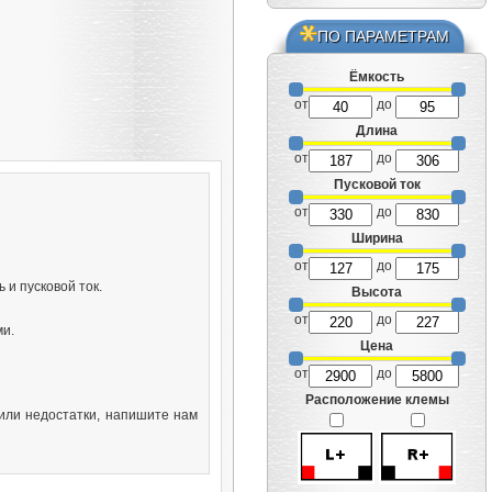
ПО ПАРАМЕТРАМ
Ёмкость
от
до
Длина
от
до
Пусковой ток
от
до
Ширина
от
до
и пусковой ток.
Высота
от
до
ми.
Цена
от
до
Расположение клемы
или недостатки, напишите нам