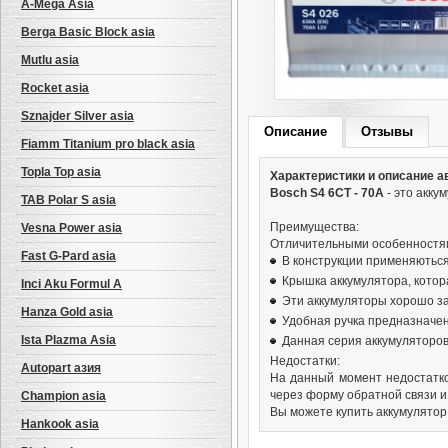
A-Mega Asia
Berga Basic Block asia
Mutlu asia
Rocket asia
Sznajder Silver asia
Описание
Отзывы
Fiamm Titanium pro black asia
Topla Top asia
Характеристики и описание а
Bosch S4 6СТ - 70А
- это акку
TAB Polar S asia
Преимущества:
Vesna Power asia
Отличительными особенностя
Fast G-Pard asia
В конструкции применяються
Крышка аккумулятора, котор
Inci Aku Formul A
Эти аккумуляторы хорошо з
Hanza Gold asia
Удобная ручка предназначен
Ista Plazma Asia
Данная серия аккумуляторов
Недостатки:
Autopart азия
На данный момент недостатко
через форму обратной связи и
Champion asia
Вы можете купить аккумулятор
Hankook asia