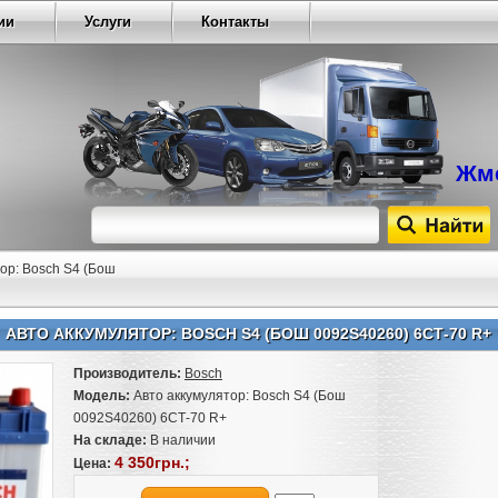
ии
Услуги
Контакты
Жме
ор: Bosch S4 (Бош
АВТО АККУМУЛЯТОР: BOSCH S4 (БОШ 0092S40260) 6СТ-70 R+
Производитель:
Bosch
Модель:
Авто аккумулятор: Bosch S4 (Бош
0092S40260) 6СТ-70 R+
На складе:
В наличии
4 350грн.;
Цена: