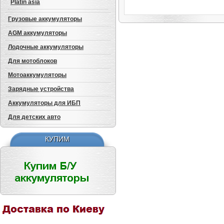
Platin asia
Грузовые аккумуляторы
AGM аккумуляторы
Лодочные аккумуляторы
Для мотоблоков
Мотоаккумуляторы
Зарядные устройства
Аккумуляторы для ИБП
Авто аккумулятор: Westa
Premium (веста премиум)
Для детских авто
6СТ-50 L+
2 500грн.;
КУПИМ