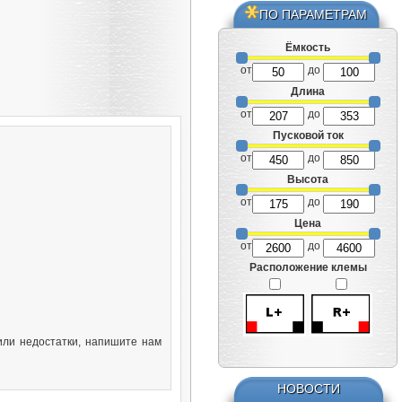
ПО ПАРАМЕТРАМ
Ёмкость
от
до
Длина
от
до
Пусковой ток
от
до
Высота
от
до
Цена
от
до
Расположение клемы
или недостатки, напишите нам
НОВОСТИ