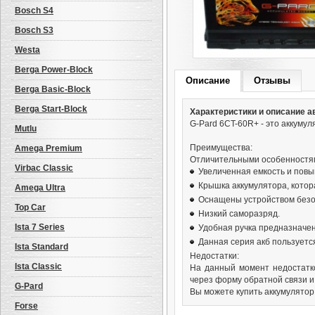
Bosch S4
Bosch S3
Westa
Berga Power-Block
Описание
Отзывы
Berga Basic-Block
Berga Start-Block
Характеристики и описание а
G-Pard 6CT-60R+ - это аккумул
Mutlu
Преимущества:
Amega Premium
Отличительными особенностям
Virbac Classic
Увеличенная емкость и повы
Крышка аккумулятора, котор
Amega Ultra
Оснащены устройством безоп
Top Car
Низкий саморазряд.
Ista 7 Series
Удобная ручка предназначен
Данная серия акб пользуется
Ista Standard
Недостатки:
Ista Classic
На данный момент недостатк
через форму обратной связи и
G-Pard
Вы можете купить аккумулятор 
Forse