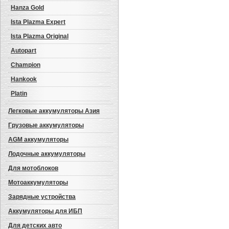
Hanza Gold
Ista Plazma Expert
Ista Plazma Original
Autopart
Champion
Hankook
Platin
Легковые аккумуляторы Азия
Грузовые аккумуляторы
AGM аккумуляторы
Лодочные аккумуляторы
Для мотоблоков
Мотоаккумуляторы
Зарядные устройства
Аккумуляторы для ИБП
Авто аккумулятор: Westa
Premium (веста премиум)
Для детских авто