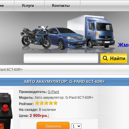
ии
Услуги
Контакты
Жме
Pard 6CT-60R+
АВТО АККУМУЛЯТОР: G-PARD 6CT-60R+
Производитель:
G-Pard
Модель:
Авто аккумулятор: G-Pard 6CT-60R+
Рейтинг:
На складе:
В наличии
2 900грн.;
Цена:
Заказать