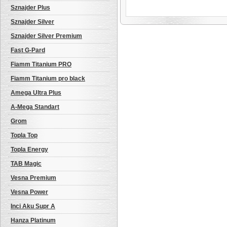
Sznajder Plus
Sznajder Silver
Sznajder Silver Premium
Fast G-Pard
Fiamm Titanium PRO
Fiamm Titanium pro black
Amega Ultra Plus
A-Mega Standart
Grom
Topla Top
Topla Energy
TAB Magic
Vesna Premium
Vesna Power
Inci Aku Supr A
Hanza Platinum