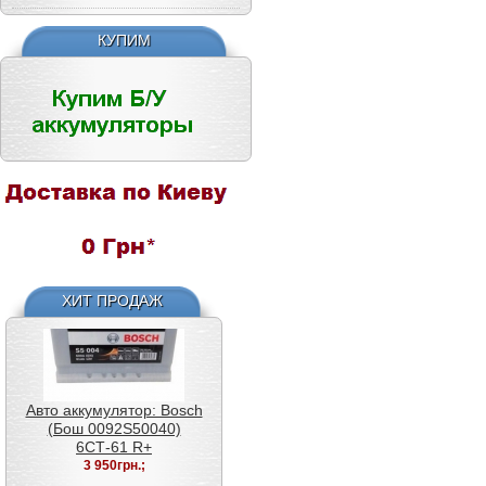
6СТ-50 L+
2 500грн.;
КУПИМ
Авто аккумулятор: Bosch
(Бош 0092S50040)
6СТ-61 R+
3 950грн.;
ХИТ ПРОДАЖ
Авто аккумулятор: Varta