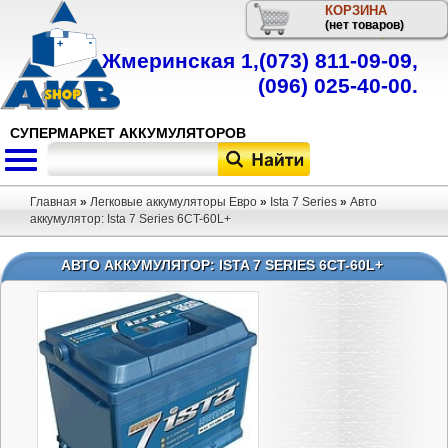
КОРЗИНА
Телефон
(нет товаров)
Жмеринская 1,
(073) 811-09-09
,
(096) 025-40-00
.
СУПЕРМАРКЕТ АККУМУЛЯТОРОВ
Главная
»
Легковые аккумуляторы Евро
»
Ista 7 Series
»
Авто
аккумулятор: Ista 7 Series 6CT-60L+
АВТО АККУМУЛЯТОР: ISTA 7 SERIES 6CT-60L+