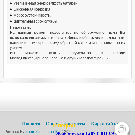
Увеличенная энергоемкость батареи.
Сниженная коррозия.
Морозоустойчивость.
Длительный срок службы.
Недостатки:
На данный момент недостатков не обноруженно. Если Вы
использовали аккумулятор Ista 7 Series и обнаружили недостатки,
напишите нам через форму обратной связи и мы непременно их
укажем.
Вы можете купить аккумулятор в городе
Киеве,Одессе,Иршаве,Казанке и других городах Украины.
Новости
О нас
Контакты
Карта сайта
Телефон
Powered By
Shop-Script Lego SP
© 2026
Жмеринская 1,
(073) 811-09-09
,