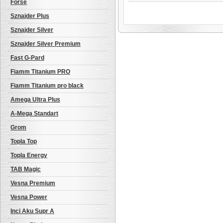
Forse
Sznajder Plus
Sznajder Silver
Sznajder Silver Premium
Fast G-Pard
Fiamm Titanium PRO
Fiamm Titanium pro black
Amega Ultra Plus
A-Mega Standart
Grom
Topla Top
Topla Energy
TAB Magic
Vesna Premium
Vesna Power
Inci Aku Supr A