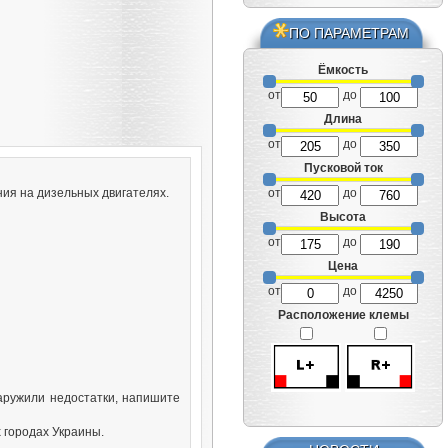
ПО ПАРАМЕТРАМ
Ёмкость
от
до
Длина
от
до
Пусковой ток
ния на дизельных двигателях.
от
до
Высота
от
до
Цена
от
до
Расположение клемы
аружили недостатки, напишите
 городах Украины.