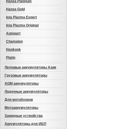
Hanza Platinum
Hanza Gold
Ista Plazma Expert
Ista Plazma Original
Autopart
Champion
Hankook
Platin
Легковые аккумуляторы Азия
Грузовые аккумуляторы
AGM аккумуляторы
Лодочные аккумуляторы
Для мотоблоков
Мотоаккумуляторы
Зарядные устройства
Аккумуляторы для ИБП
Авто аккумулятор: Westa