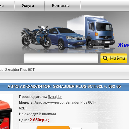
ии
Услуги
Контакты
Жме
р: Sznajder Plus 6CT-
АВТО АККУМУЛЯТОР: SZNAJDER PLUS 6CT-62L+, 562 65
Производитель:
Sznajder
Модель:
Авто аккумулятор: Sznajder Plus 6CT-
62L+
На складе:
В наличии
2 650грн.;
Цена: