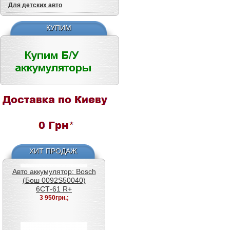
Premium (веста премиум)
Для детских авто
6СТ-50 L+
2 500грн.;
КУПИМ
Авто аккумулятор: Bosch
(Бош 0092S50040)
6СТ-61 R+
3 950грн.;
ХИТ ПРОДАЖ