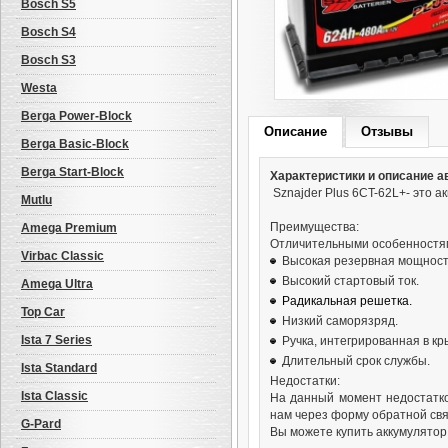
Bosch S5
Bosch S4
Bosch S3
Westa
Berga Power-Block
Описание
Отзывы
Berga Basic-Block
Berga Start-Block
Характеристики и описание а
Sznajder Plus 6CT-62L+- это 
Mutlu
Преимущества:
Amega Premium
Отличительными особенностя
Virbac Classic
Высокая резервная мощност
Высокий стартовый ток.
Amega Ultra
Радикальная решетка.
Top Car
Низкий саморязряд.
Ista 7 Series
Ручка, интегрированная в кр
Длительный срок службы.
Ista Standard
Недостатки:
Ista Classic
На данный момент недостатко
нам через форму обратной свя
G-Pard
Вы можете купить аккумулятор 