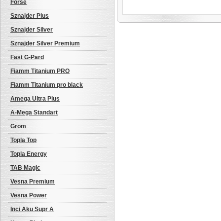
Forse
Sznajder Plus
Sznajder Silver
Sznajder Silver Premium
Fast G-Pard
Fiamm Titanium PRO
Fiamm Titanium pro black
Amega Ultra Plus
A-Mega Standart
Grom
Topla Top
Topla Energy
TAB Magic
Vesna Premium
Vesna Power
Inci Aku Supr A