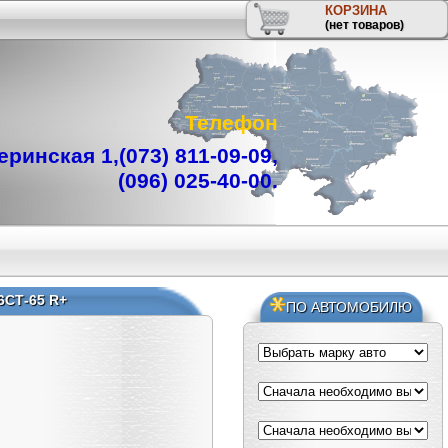
КОРЗИНА
(нет товаров)
Телефон
ринская 1,
(073) 811-09-09
,
(096) 025-40-00
.
СТ-65 R+
ПО АВТОМОБИЛЮ