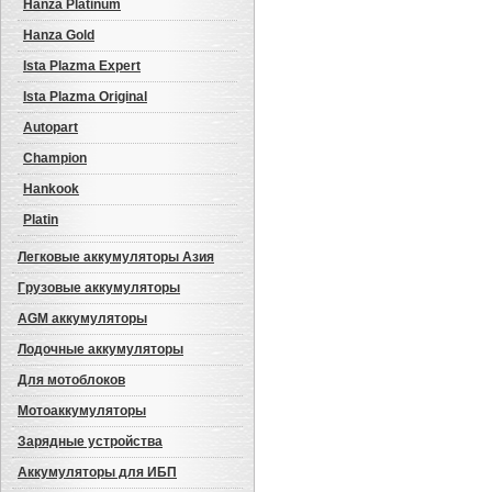
Hanza Platinum
Hanza Gold
Ista Plazma Expert
Ista Plazma Original
Autopart
Champion
Hankook
Platin
Легковые аккумуляторы Азия
Грузовые аккумуляторы
AGM аккумуляторы
Лодочные аккумуляторы
Для мотоблоков
Мотоаккумуляторы
Зарядные устройства
Аккумуляторы для ИБП
Авто аккумулятор: Westa