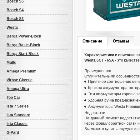
Bosch S5
Bosch S4
Bosch S3
Westa
Berga Power-Block
Описание
Отзывы
Berga Basic-Block
Berga Start-Block
Характеристики и описание а
Westa 6СТ - 65А
- это качеств
Mutlu
Преимущества:
Amega Premium
Отличительными особенностям
Virbac Classic
Приятное соотношение цены
Крышка аккумулятора, котор
Amega Ultra
Эти аккумуляторы хорошо з
Top Car
Удобная ручка предназначен
Ista 7 Series
Аккумуляторы Westa Premium
Недостатки:
Ista Standard
На данный момент недостатко
через форму обратной связи и
Ista Classic
Вы можете купить аккумулятор 
G-Pard