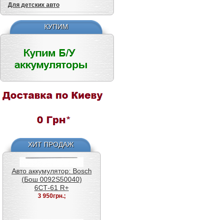
Premium (веста премиум)
Для детских авто
6СТ-50 L+
2 500грн.;
КУПИМ
Авто аккумулятор: Bosch
(Бош 0092S50040)
6СТ-61 R+
3 950грн.;
ХИТ ПРОДАЖ