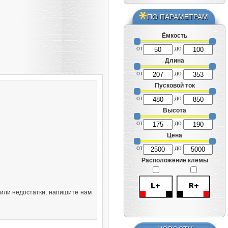
ПО ПАРАМЕТРАМ
Ёмкость
от
до
Длина
от
до
Пусковой ток
от
до
Высота
от
до
Цена
от
до
Расположение клемы
или недостатки, напишите нам