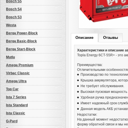
Bosch S5
Bosch S4
Bosch S3
Westa
Berga Power-Block
Описание
Отзывы
Berga Basic-Block
Berga Start-Block
Характеристики и описание а
Topla Energy 6СТ-55R+ - это 
Mutlu
Преимущества:
Amega Premium
Отличительными особенностям
Virbac Classic
Производство по технологии
Крышка аккумулятора, котор
Amega Ultra
Не требует обслуживания.
Top Car
Высокая пусковая мощность 
Ista 7 Series
Удобная ручка предназначен
Имеет надежный срок служб
Ista Standard
Данная модель АКБ устанавл
Ista Classic
Недостатки:
На данный момент недостатков
G-Pard
форму обратной связи и мы не