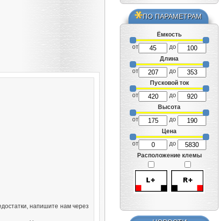
ПО ПАРАМЕТРАМ
Ёмкость
от
до
Длина
от
до
Пусковой ток
от
до
Высота
от
до
Цена
от
до
Расположение клемы
едостатки, напишите нам через