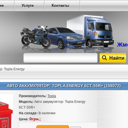
ии
Услуги
Контакты
Жме
р: Topla Energy
АВТО АККУМУЛЯТОР: TOPLA ENERGY 6СТ-55R+ (158072)
Производитель:
Topla
Модель:
Авто аккумулятор: Topla Energy
6СТ-55R+
На складе:
В наличии
0грн.;
Цена: