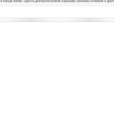
 в городе Киеве, Одессе,Днепропетровске,Харькове,Прилуках,Алчевске и друг