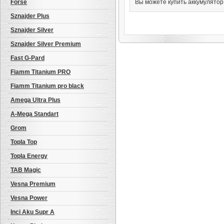
Forse
Вы можете купить аккумулятор
Sznajder Plus
Sznajder Silver
Sznajder Silver Premium
Fast G-Pard
Fiamm Titanium PRO
Fiamm Titanium pro black
Amega Ultra Plus
A-Mega Standart
Grom
Topla Top
Topla Energy
TAB Magic
Vesna Premium
Vesna Power
Inci Aku Supr A