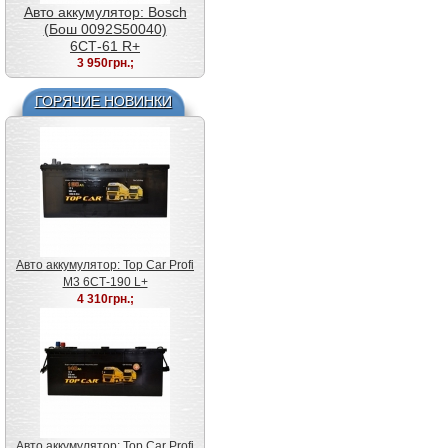
Авто аккумулятор: Varta
Silver (Варта 585200080)
6СТ-85 R+ F18
5 550грн.;
ГОРЯЧИЕ НОВИНКИ
Авто аккумулятор: Top Car Profi
Авто аккумулятор: Varta
M3 6СТ-190 L+
Silver (Варта 574402075)
4 310грн.;
6СТ-74 R+ E38
4 800грн.;
Авто аккумулятор: Top Car Profi