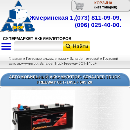
КОРЗИНА
Телефон
(нет товаров)
Жмеринская 1,
(073) 811-09-09
,
(096) 025-40-00
.
СУПЕРМАРКЕТ АККУМУЛЯТОРОВ
Главная
»
Грузовые аккумуляторы
»
Sznajder грузовой
»
Грузовой
авто аккумулятор: Sznajder Truck Freeway 6СТ-145L+
АВТОМОБИЛЬНЫЙ АККУМУЛЯТОР: SZNAJDER TRUCK
FREEWAY 6СТ-145L+ 645 20