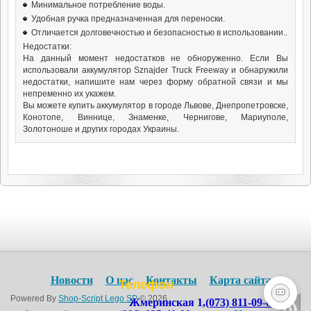
Минимальное потребление воды.
Удобная ручка предназначенная для переноски.
Отличается долговечностью и безопасностью в использовании..
Недостатки:
На данный момент недостатков не обноруженно. Если Вы
использовали аккумулятор Sznajder Truck Freeway и обнаружили
недостатки, напишите нам через форму обратной связи и мы
непременно их укажем.
Вы можете купить аккумулятор в городе Львове, Днепропетровске,
Конотопе, Виннице, Знаменке, Чернигове, Мариуполе,
Золотоноше и других городах Украины.
Новости
О нас
Контакты
Карта сайта
Телефон
Powered By
Shop-Script Lego SP
© 2026
Жмеринская 1,
(073) 811-09-09
,